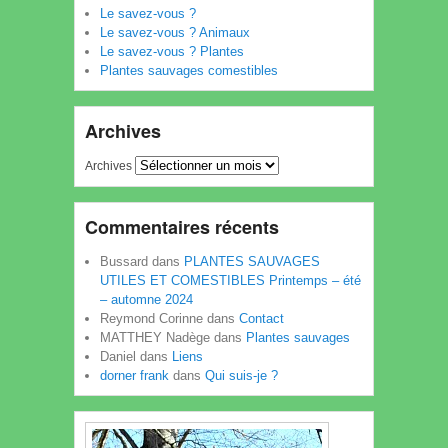
Le savez-vous ?
Le savez-vous ? Animaux
Le savez-vous ? Plantes
Plantes sauvages comestibles
Archives
Archives
Commentaires récents
Bussard
dans
PLANTES SAUVAGES
UTILES ET COMESTIBLES Printemps – été
– automne 2024
Reymond Corinne
dans
Contact
MATTHEY Nadège
dans
Plantes sauvages
Daniel
dans
Liens
dorner frank
dans
Qui suis-je ?