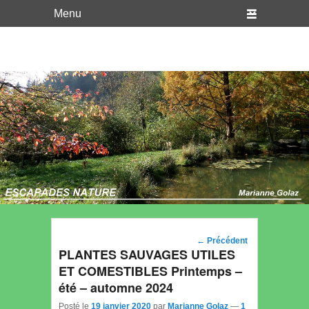
WordPress
Just another WordPress site
Navigation
←
Précédent
PLANTES SAUVAGES UTILES
des posts
ET COMESTIBLES Printemps –
été – automne 2024
Posté le
19 janvier 2020
par
Marianne Golaz
—
1