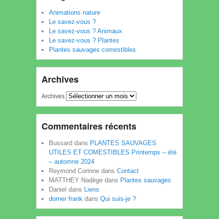
Animations nature
Le savez-vous ?
Le savez-vous ? Animaux
Le savez-vous ? Plantes
Plantes sauvages comestibles
Archives
Archives
Commentaires récents
Bussard
dans
PLANTES SAUVAGES
UTILES ET COMESTIBLES Printemps – été
– automne 2024
Reymond Corinne
dans
Contact
MATTHEY Nadège
dans
Plantes sauvages
Daniel
dans
Liens
dorner frank
dans
Qui suis-je ?