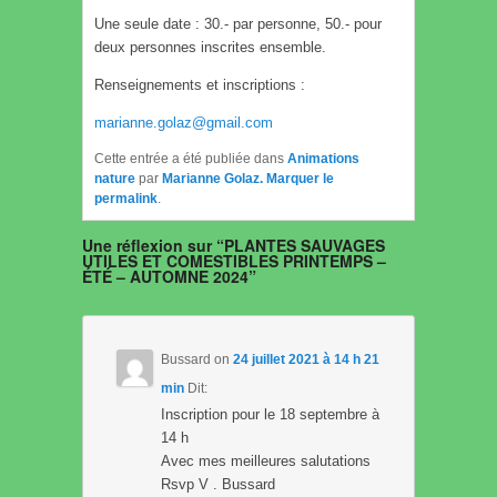
Une seule date : 30.- par personne, 50.- pour
deux personnes inscrites ensemble.
Renseignements et inscriptions :
marianne.golaz@gmail.com
Cette entrée a été publiée dans
Animations
nature
par
Marianne Golaz
. Marquer le
permalink
.
Une réflexion sur “
PLANTES SAUVAGES
UTILES ET COMESTIBLES PRINTEMPS –
ÉTÉ – AUTOMNE 2024
”
Bussard
on
24 juillet 2021 à 14 h 21
min
Dit:
Inscription pour le 18 septembre à
14 h
Avec mes meilleures salutations
Rsvp V . Bussard