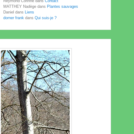
Reymond Corinne
dans
Contact
MATTHEY Nadège
dans
Plantes sauvages
Daniel
dans
Liens
dorner frank
dans
Qui suis-je ?