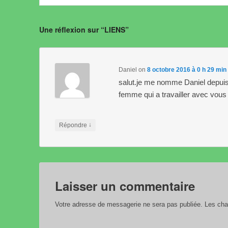
Une réflexion sur “
LIENS
”
Daniel
on
8 octobre 2016 à 0 h 29 min
salut.je me nomme Daniel depuis
femme qui a travailler avec vous 
↓
Répondre
Laisser un commentaire
Votre adresse de messagerie ne sera pas publiée.
Les cham