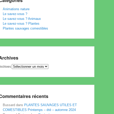
Catégories
Animations nature
Le savez-vous ?
Le savez-vous ? Animaux
Le savez-vous ? Plantes
Plantes sauvages comestibles
Archives
Archives
Commentaires récents
Bussard
dans
PLANTES SAUVAGES UTILES ET
COMESTIBLES Printemps – été – automne 2024