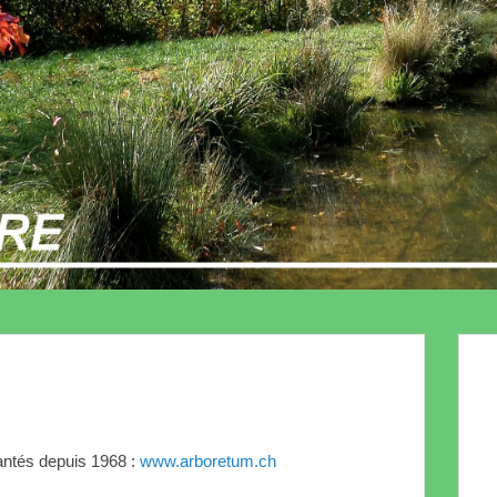
antés depuis 1968 :
www.arboretum.ch