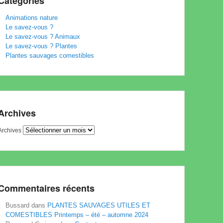
Catégories
Animations nature
Le savez-vous ?
Le savez-vous ? Animaux
Le savez-vous ? Plantes
Plantes sauvages comestibles
Archives
Archives
Commentaires récents
Bussard
dans
PLANTES SAUVAGES UTILES ET
COMESTIBLES Printemps – été – automne 2024