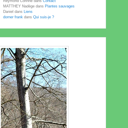
Reymond Corinne
dans
Contact
MATTHEY Nadège
dans
Plantes sauvages
Daniel
dans
Liens
dorner frank
dans
Qui suis-je ?