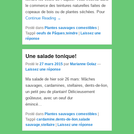
le commerce des teintures naturelles faites de
copeaux de bois ou de plantes séchées. Pour
Continue Reading →
Posté dans
Plantes sauvages comestibles
|
Taggé
oeufs de Pâques
,
teindre
|
Laissez une
réponse
Une salade tonique!
Posté le
27 mars 2015
par
Marianne Golaz
—
Laissez une réponse
Ma salade de hier soir 26 mars: Mâches
sauvages, cardamines, stellaires, dents-de-lion,
un petit peu de plantain! Délicieusement
goûteuse, avec un oeuf dur
émincé…
Posté dans
Plantes sauvages comestibles
|
Taggé
cardamine
,
dents-de-lion
,
salade
sauvage
,
stellaire
|
Laissez une réponse