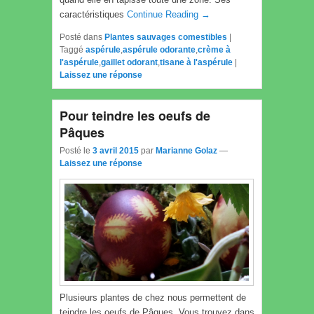
caractéristiques
Continue Reading →
Posté dans
Plantes sauvages comestibles
|
Taggé
aspérule
,
aspérule odorante
,
crème à
l'aspérule
,
gaillet odorant
,
tisane à l'aspérule
|
Laissez une réponse
Pour teindre les oeufs de
Pâques
Posté le
3 avril 2015
par
Marianne Golaz
—
Laissez une réponse
Plusieurs plantes de chez nous permettent de
teindre les oeufs de Pâques. Vous trouvez dans