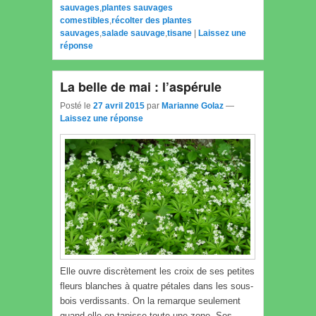
sauvages
,
plantes sauvages
comestibles
,
récolter des plantes
sauvages
,
salade sauvage
,
tisane
|
Laissez une
réponse
La belle de mai : l’aspérule
Posté le
27 avril 2015
par
Marianne Golaz
—
Laissez une réponse
Elle ouvre discrètement les croix de ses petites
fleurs blanches à quatre pétales dans les sous-
bois verdissants. On la remarque seulement
quand elle en tapisse toute une zone. Ses