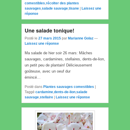
comestibles
,
récolter des plantes
sauvages
,
salade sauvage
,
tisane
|
Laissez une
réponse
Une salade tonique!
Posté le
27 mars 2015
par
Marianne Golaz
—
Laissez une réponse
Ma salade de hier soir 26 mars: Mâches
sauvages, cardamines, stellaires, dents-de-lion,
un petit peu de plantain! Délicieusement
goûteuse, avec un oeuf dur
émincé…
Posté dans
Plantes sauvages comestibles
|
Taggé
cardamine
,
dents-de-lion
,
salade
sauvage
,
stellaire
|
Laissez une réponse