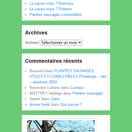
Le savez-vous ? Animaux
Le savez-vous ? Plantes
Plantes sauvages comestibles
Archives
Archives
Commentaires récents
Bussard
dans
PLANTES SAUVAGES
UTILES ET COMESTIBLES Printemps – été
– automne 2024
Reymond Corinne
dans
Contact
MATTHEY Nadège
dans
Plantes sauvages
Daniel
dans
Liens
dorner frank
dans
Qui suis-je ?