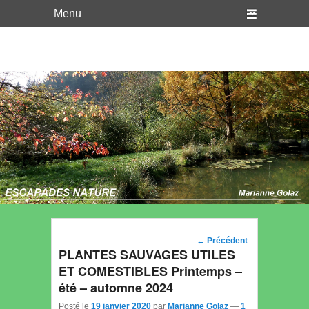
WordPress
Just another WordPress site
Navigation
←
Précédent
PLANTES SAUVAGES UTILES
des posts
ET COMESTIBLES Printemps –
été – automne 2024
Posté le
19 janvier 2020
par
Marianne Golaz
—
1