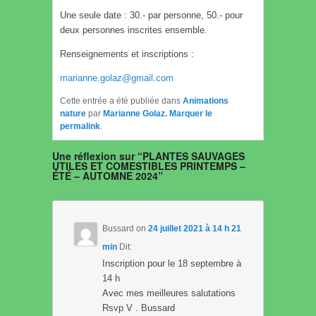
Une seule date : 30.- par personne, 50.- pour
deux personnes inscrites ensemble.
Renseignements et inscriptions :
marianne.golaz@gmail.com
Cette entrée a été publiée dans
Animations
nature
par
Marianne Golaz
. Marquer le
permalink
.
Une réflexion sur “
PLANTES SAUVAGES
UTILES ET COMESTIBLES PRINTEMPS –
ÉTÉ – AUTOMNE 2024
”
Bussard
on
24 juillet 2021 à 14 h 21
min
Dit:
Inscription pour le 18 septembre à
14 h
Avec mes meilleures salutations
Rsvp V . Bussard