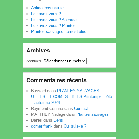
Animations nature
Le savez-vous ?
Le savez-vous ? Animaux
Le savez-vous ? Plantes
Plantes sauvages comestibles
Archives
Archives
Commentaires récents
Bussard
dans
PLANTES SAUVAGES
UTILES ET COMESTIBLES Printemps – été
– automne 2024
Reymond Corinne
dans
Contact
MATTHEY Nadège
dans
Plantes sauvages
Daniel
dans
Liens
dorner frank
dans
Qui suis-je ?