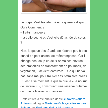
Le corps s’est transformé et la queue a disparu.
Où ? Comment ?
– l’a-t-il mangée ?
– a-t-elle séché et s’est-elle détachée du corps
?
Non, la queue des têtards se résorbe peu à peu
quand ce petit animal se métamorphose. Car il
change beaucoup en deux semaines environ :
ses branchies se transforment en poumons, de
végétarien, il devient carnivore… Ce qui ne va
pas sans mal pour trouver ses premières proies
! C’est à se moment là que la queue « le nourrit
de l’intérieur », constituant une réserve nutritive
comme la bosse du chameau !
Cette entrée a été publiée dans
Le savez-vous ?
Animaux
et taggé
Marianne Golaz
,
sorties nature
Suisse
par
Marianne Golaz
. Marquer le