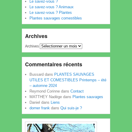
Le savez-vous ?
Le savez-vous ? Animaux
Le savez-vous ? Plantes
Plantes sauvages comestibles
Archives
Archives
Commentaires récents
Bussard
dans
PLANTES SAUVAGES
UTILES ET COMESTIBLES Printemps – été
– automne 2024
Reymond Corinne
dans
Contact
MATTHEY Nadège
dans
Plantes sauvages
Daniel
dans
Liens
dorner frank
dans
Qui suis-je ?