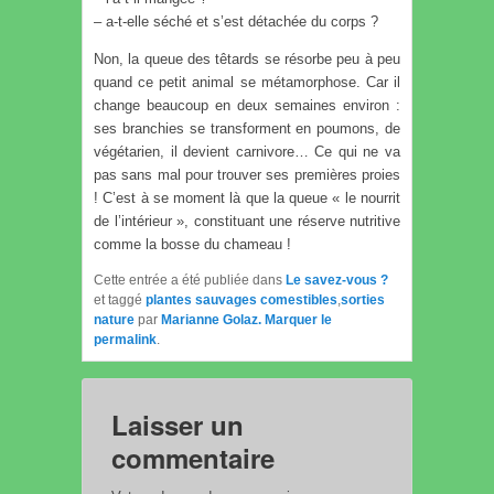
– a-t-elle séché et s’est détachée du corps ?
Non, la queue des têtards se résorbe peu à peu
quand ce petit animal se métamorphose. Car il
change beaucoup en deux semaines environ :
ses branchies se transforment en poumons, de
végétarien, il devient carnivore… Ce qui ne va
pas sans mal pour trouver ses premières proies
! C’est à se moment là que la queue « le nourrit
de l’intérieur », constituant une réserve nutritive
comme la bosse du chameau !
Cette entrée a été publiée dans
Le savez-vous ?
et taggé
plantes sauvages comestibles
,
sorties
nature
par
Marianne Golaz
. Marquer le
permalink
.
Laisser un
commentaire