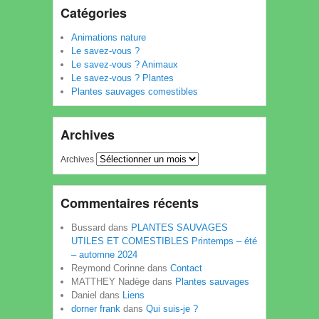
Catégories
Animations nature
Le savez-vous ?
Le savez-vous ? Animaux
Le savez-vous ? Plantes
Plantes sauvages comestibles
Archives
Archives
Commentaires récents
Bussard
dans
PLANTES SAUVAGES
UTILES ET COMESTIBLES Printemps – été
– automne 2024
Reymond Corinne
dans
Contact
MATTHEY Nadège
dans
Plantes sauvages
Daniel
dans
Liens
dorner frank
dans
Qui suis-je ?