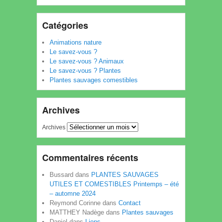
Catégories
Animations nature
Le savez-vous ?
Le savez-vous ? Animaux
Le savez-vous ? Plantes
Plantes sauvages comestibles
Archives
Archives
Commentaires récents
Bussard
dans
PLANTES SAUVAGES
UTILES ET COMESTIBLES Printemps – été
– automne 2024
Reymond Corinne
dans
Contact
MATTHEY Nadège
dans
Plantes sauvages
Daniel
dans
Liens