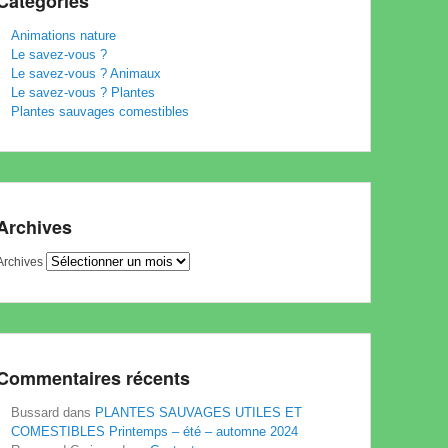
Catégories
Animations nature
Le savez-vous ?
Le savez-vous ? Animaux
Le savez-vous ? Plantes
Plantes sauvages comestibles
Archives
Archives
Commentaires récents
Bussard
dans
PLANTES SAUVAGES UTILES ET
COMESTIBLES Printemps – été – automne 2024