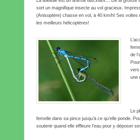
La libellule est un animal fascinant… De la grosse 
sort un magnifique insecte au vol gracieux. Impressi
(Anisoptère) chasse en vol, à 40 km/h! Ses voltes 
les meilleurs hélicoptères!
L’ac
feme
de l
Pour
vers
une 
Le p
femelle dans sa pince jusqu’à ce qu’elle ponde. P
soutenir quand elle effleure l’eau pour y déposer s