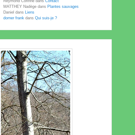
Reymond Corinne
dans
Contact
MATTHEY Nadège
dans
Plantes sauvages
Daniel
dans
Liens
dorner frank
dans
Qui suis-je ?