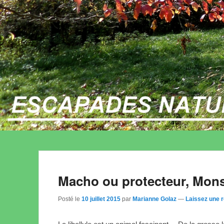
Macho ou protecteur, Mons
Posté le
10 juillet 2015
par
Marianne Golaz
—
Laissez une 