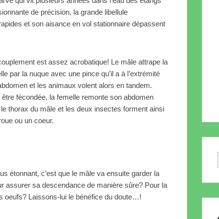
larve qui vit plusieurs années dans l’eau des étangs
onnante de précision, la grande libellule
rapides et son aisance en vol stationnaire dépassent
couplement est assez acrobatique! Le mâle attrape la
lle par la nuque avec une pince qu’il a à l’extrémité
’abdomen et les animaux volent alors en tandem.
 être fécondée, la femelle remonte son abdomen
 le thorax du mâle et les deux insectes forment ainsi
roue ou un coeur.
lus étonnant, c’est que le mâle va ensuite garder la
our assurer sa descendance de manière sûre? Pour la
es oeufs? Laissons-lui le bénéfice du doute…!